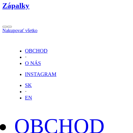
Zápalky
Nakupovať všetko
OBCHOD
·
O NÁS
INSTAGRAM
SK
·
EN
OBCHOD