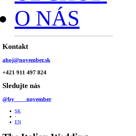
O NÁS
Kontakt
ahoj@november.sk
+421 911 497 824
Sledujte nás
@by____november
SK
·
EN