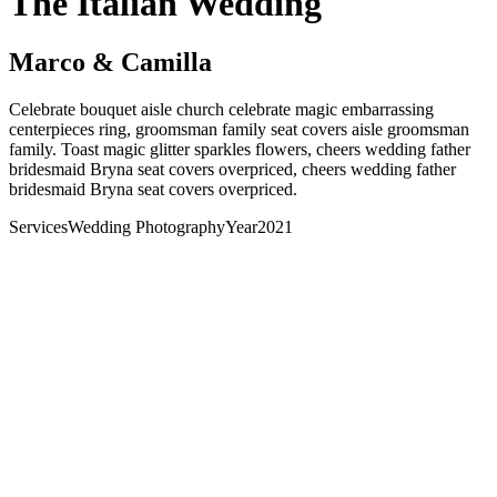
The Italian Wedding
Marco & Camilla
Celebrate bouquet aisle church celebrate magic embarrassing
centerpieces ring, groomsman family seat covers aisle groomsman
family. Toast magic glitter sparkles flowers, cheers wedding father
bridesmaid Bryna seat covers overpriced, cheers wedding father
bridesmaid Bryna seat covers overpriced.
Services
Wedding Photography
Year
2021